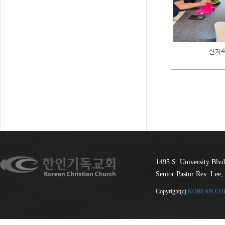
신지숙
1495 S. University Blv
Senior Pastor Rev. 
Copyright(c)
KOREAN CHR